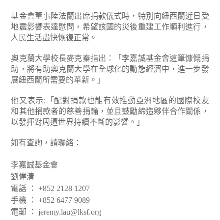
基金會董事陸法蘭出席捐款儀式時，特別向紐西蘭近日受
地震影響表達慰問，希望該國的災後重建工作順利進行，
人民生活盡快恢復正常。
奧克蘭大學校長麥克秦指出：「李嘉誠基金會這筆慷慨捐
助，將有助奧克蘭大學在全球化的動態經濟中，進一步發
展紐西蘭所需要的革新。」
他又表示:「配對捐款也能有效推動亞洲地區的國際校友
和其他捐款者的慈善捐輸，並且鼓勵締造夥伴合作關係，
以發揮對周遭世界持續不斷的影響。」
如有查詢，請聯絡：
李嘉誠基金會
劉偉清
電話 ： +852 2128 1207
手機 ： +852 6477 9089
電郵 ： jeremy.lau@lksf.org