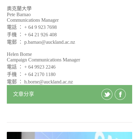
奧克蘭大學
Pete Barnao
Communications Manager
電話 ： + 64 9 923 7698
手機 ： + 64 21 926 408
電郵 ： p.barnao@auckland.ac.nz
Helen Borne
Campaign Communications Manager
電話 ： + 64 9923 2246
手機 ： + 64 2170 1180
電郵 ： h.borne@auckland.ac.nz
文章分享