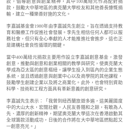
款，倡導創意與創業精神，其中100萬紐元作為配對捐
款，鼓勵大中華地區的奧克蘭大學校友和其他善長慷慨捐
輸，建立一種樂善好施的文化。
李嘉誠基金會1980年由李嘉誠先生創立，旨在透過支持教
育和醫療工作促進社會發展。李先生相信任何人都可以服
務社會，但只有全心奉獻的人才能推進社會進步，這也正
是建構社會良性循環的關鍵。
當中400萬紐元捐款主要用作設立李嘉誠創意基金，激發
創意，推動與創意和創業相關的教學與研究，使奧克蘭大
學成為亞太區的創意樞紐，讓學生投入到區內的企業生態
系統，並且透過創意與創業中心以及商學院的其他課程，
鼓勵學生創建企業以及將之商業化。此外，也會特別資助
科學、技術和工程方面具有革新意義的創意研究。
李嘉誠先生表示：「我曾到紐西蘭旅遊多遍，這美麗國度
中的大山大水，宏闊壯觀，人民友善隨和之餘，有敢為人
先、濃厚的創新精神，期望奧克蘭大學這次在香港啟動其
全球籌款活動成功，日後的合作將在大中華地區燃點起又
一創意亮光。」