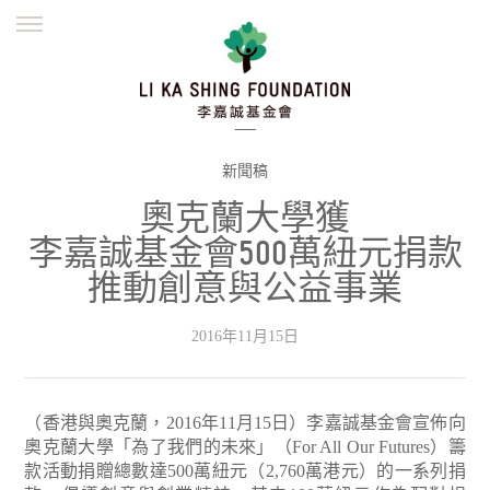
ENGLISH
繁體
简体
主頁
創辦緣起
理念願景
公益志業
新聞資訊
欺詐警示
新聞稿
奧克蘭大學獲
並肩同行
李嘉誠基金會500萬紐元捐款
推動創意與公益事業
2016年11月15日
（香港與奧克蘭，2016年11月15日）李嘉誠基金會宣佈向
奧克蘭大學「為了我們的未來」（For All Our Futures）籌
款活動捐贈總數達500萬紐元（2,760萬港元）的一系列捐