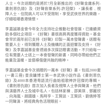
人士。今次送贈的是將於7月全新推出的《好聲金庸系列-
書劍恩仇錄》及《好聲音樂系列-許冠傑》，讓長者﹑視
障人士、住院病人可以不受限制，享受武俠世界的樂趣，
仔細咀嚼香港情懷。
李嘉誠基金會今年全力支持社企推動社會發展，已連續資
助多個社企項目，《好聲》書很高興再度獲得資助。基金
會早於兩年前已支持《好聲》印製一萬本發聲書，送贈有
需要人士，得到獲贈人士及機構的正面迴響及支持。《好
聲》及李嘉誠基金會透過多次探訪贈書活動，不只給每一
位有需要人士送上一本會發聲的新書，同時亦帶給他們正
能量及溫暖，並倡導傷健共融的精神。
李嘉誠基金會今次捐贈的一萬本《好聲》書，包括2000套
(一書三冊) 查良鏞博士第一本武俠小說作品《書劍恩仇
錄》及4000本香港粵語流行曲始祖歌神許冠傑的專輯。
《書劍恩仇錄》首次加入長者及視障人士參與聲演，他們
與演藝界人士及城中名人，包括林家棟﹑邵美琪﹑鄧麗欣
﹑向海嵐、趙國雄、馬時亨、王賢誌、王賢訊、劉倩婷等
一同聲演，將經典角色活現眼前。