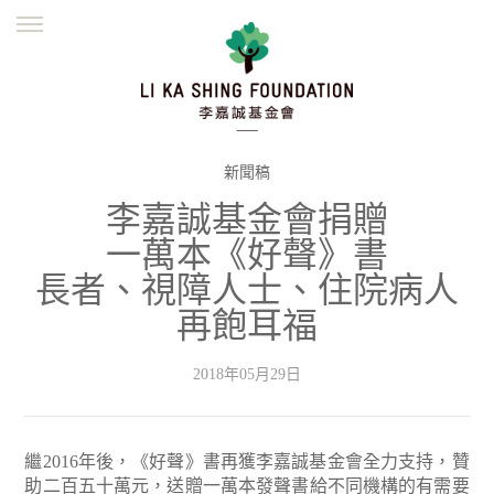
ENGLISH
繁體
简体
主頁
創辦緣起
理念願景
公益志業
新聞資訊
欺詐警示
新聞稿
李嘉誠基金會捐贈
並肩同行
一萬本《好聲》書
長者、視障人士、住院病人
再飽耳福
2018年05月29日
繼2016年後，《好聲》書再獲李嘉誠基金會全力支持，贊
助二百五十萬元，送贈一萬本發聲書給不同機構的有需要