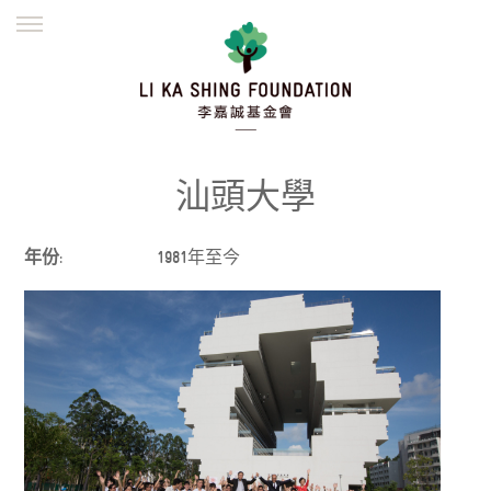
ENGLISH
繁體
简体
主頁
創辦緣起
理念願景
公益志業
新聞資訊
欺詐警示
汕頭大學
並肩同行
年份:
1981年至今