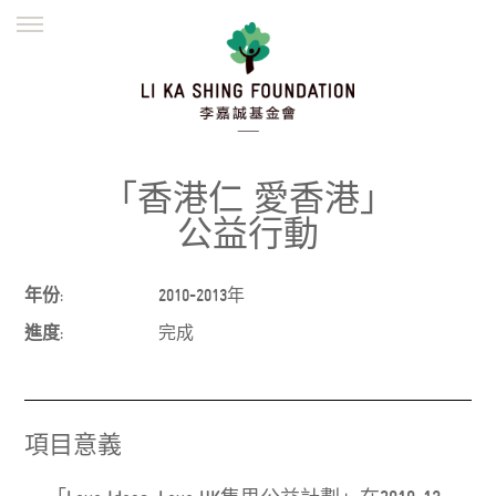
ENGLISH
繁體
简体
主頁
創辦緣起
理念願景
公益志業
新聞資訊
欺詐警示
「香港仁 愛香港」
並肩同行
公益行動
年份:
2010-2013年
進度:
完成
項目意義