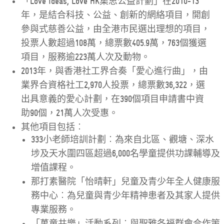
「Love Ideas, Love HK集思公益計劃」在2010-13
年，是結合科技、公益、創新的網絡項目，開創
參與式慈善公益，由全港市民選出理想的項目，
投票人數超過108萬，總票數405.9萬，763個獲選
項目，服務逾223萬人次及動物。
2013年，與香港社工界合奏「愛心進行曲」，由
業界合資格社工2,970人投票，總票數36,322，選
出具意義的愛心計劃，在390個項目申請書中資
助90個，21萬人次受惠。
其他項目包括︰
333小老師培訓計劃︰為來自北區、觀塘、深水
埗及天水圍四區超過6,000名學童提供功課輔導及
增值課程。
那打素醫院「怡晴軒」兒童及青少年全人健康服
務中心︰為兒童與青少年精神患者及其家人提供
專業服務。
「萬童共樂」活動系列︰與聖雅各福群會合作策