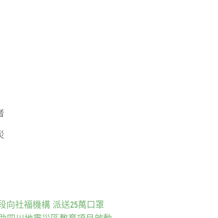
者
災
段向社福機構 派送25萬口罩