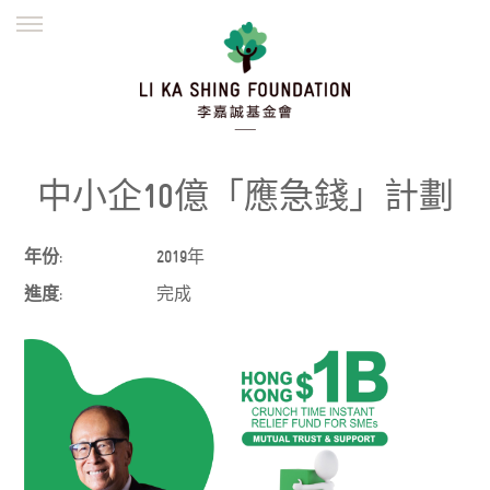
ENGLISH
繁體
简体
主頁
創辦緣起
理念願景
公益志業
新聞資訊
欺詐警示
中小企10億「應急錢」計劃
並肩同行
年份:
2019年
進度:
完成