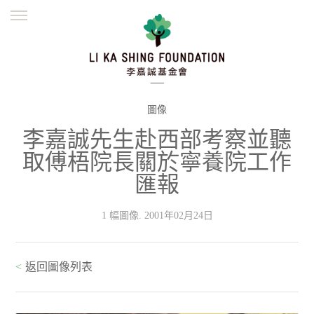
ENGLISH
繁體
简体
主頁
創辦緣起
理念願景
公益志業
新聞資訊
欺詐警示
圖像
李嘉誠先生赴西部考察並聽
並肩同行
取傅梧院長關於寧養院工作
匯報
1 幅圖像. 2001年02月24日
<
返回圖像列表