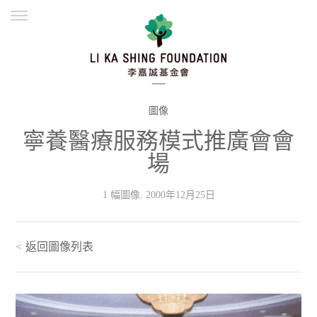
ENGLISH
繁體
简体
主頁
創辦緣起
理念願景
公益志業
新聞資訊
欺詐警示
圖像
寧養醫療服務模式推廣會會
並肩同行
場
1 幅圖像. 2000年12月25日
<
返回圖像列表