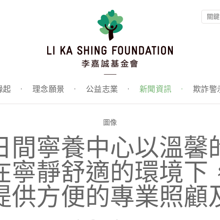
緣起
·
理念願景
·
公益志業
·
新聞資訊
·
欺詐警
圖像
日間寧養中心以溫馨
在寧靜舒適的環境下
提供方便的專業照顧