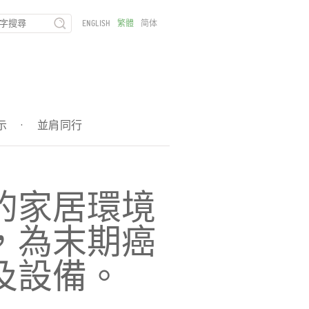
ENGLISH
繁體
简体
示
·
並肩同行
的家居環境
，為末期癌
及設備。