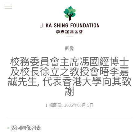
ENGLISH
繁體
简体
主頁
創辦緣起
理念願景
公益志業
新聞資訊
欺詐警示
圖像
校務委員會主席馮國經博士
並肩同行
及校長徐立之教授會晤李嘉
誠先生, 代表香港大學向其致
謝
1 幅圖像. 2005年05月 5日
<
返回圖像列表