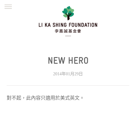
ENGLISH
繁體
简体
主頁
創辦緣起
理念願景
公益志業
新聞資訊
欺詐警示
NEW HERO
並肩同行
2014年01月29日
對不起，此內容只適用於
美式英文
。