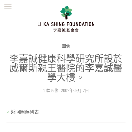
ENGLISH
繁體
简体
主頁
創辦緣起
理念願景
公益志業
新聞資訊
欺詐警示
圖像
李嘉誠健康科學研究所設於
並肩同行
威爾斯親王醫院的李嘉誠醫
學大樓。
1 幅圖像. 2007年09月 7日
<
返回圖像列表