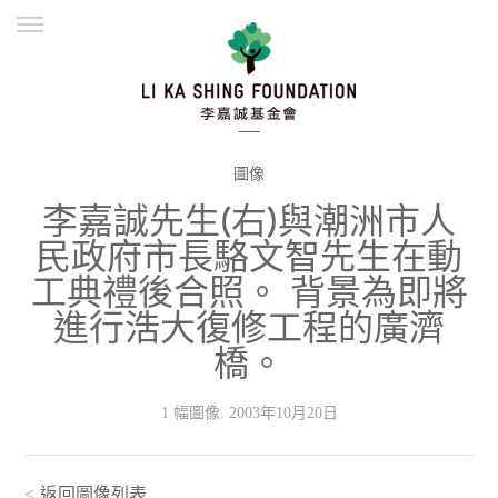
ENGLISH
繁體
简体
主頁
創辦緣起
理念願景
公益志業
新聞資訊
欺詐警示
圖像
李嘉誠先生(右)與潮洲市人
並肩同行
民政府市長駱文智先生在動
工典禮後合照。 背景為即將
進行浩大復修工程的廣濟
橋。
1 幅圖像. 2003年10月20日
<
返回圖像列表