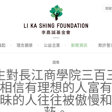
緣起
·
理念願景
·
公益志業
·
新聞資訊
·
欺詐警
圖像
生對長江商學院三百
相信有理想的人富
昧的人往往被傲慢