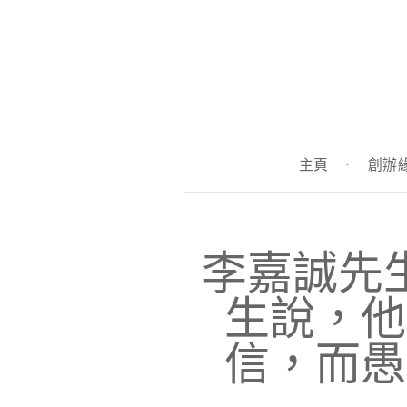
主頁
·
創辦
李嘉誠先
生說，他
信，而愚