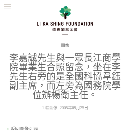
ENGLISH
繁體
简体
主頁
創辦緣起
理念願景
公益志業
新聞資訊
欺詐警示
圖像
李嘉誠先生與一眾長江商學
並肩同行
院畢業生合照留念，坐在李
先生右旁的是全國科協韋鈺
副主席，而左旁為國務院學
位辦楊衛主任。
1 幅圖像. 2005年09月25日
<
返回圖像列表