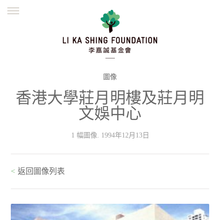
ENGLISH
繁體
简体
主頁
創辦緣起
理念願景
公益志業
新聞資訊
欺詐警示
圖像
香港大學莊月明樓及莊月明
並肩同行
文娛中心
1 幅圖像. 1994年12月13日
<
返回圖像列表