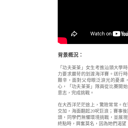
背景概況：
「功夫茶茶」女生考進汕頭大學時
力要求嚴苛的划渡海洋賽。送行時
艱辛，面對父母眼泛淚光的憂慮
心，「功夫茶茶」隊員從比賽開始
意志，完成挑戰。
在大西洋茫茫途上，驚險常常。在
交加，海面翻起20呎巨浪；賽事後
頭，同學們無懼環境挑戰，並展現
終點時，興奮莫名，因為她們渴望