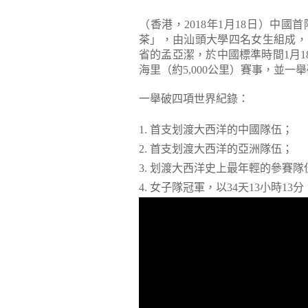
（香港，2018年1月18日）中
茶」，由汕頭大學四名女生組成，
省的孟亞潔，於中國標準時間1月18
海里（約5,000公里）賽事，並一
一舉破四項世界紀錄：
1. 首支划渡大西洋的中國隊伍；
2. 首支划渡大西洋的亞洲隊伍；
3. 划渡大西洋史上最年輕的參賽隊
4. 女子隊冠軍，以34天13小時1