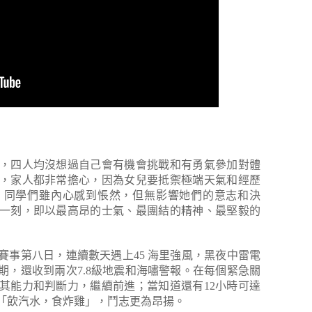
，四人均沒想過自己會有機會挑戰和有勇氣參加對體
，家人都非常擔心，因為女兒要抵禦極端天氣和經歷
，同學們雖內心感到悵然，但無影響她們的意志和決
一刻，即以最高昂的士氣、最團結的精神、最堅毅的
賽事第八日，連續數天遇上45 海里強風，黑夜中雷電
期，還收到兩次7.8級地震和海嘯警報。在每個緊急關
其能力和判斷力，繼續前進；當知道還有12小時可達
「飲汽水，食炸雞」，鬥志更為昂揚。