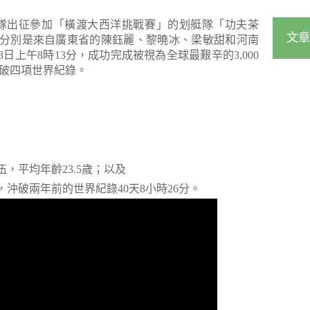
國首隊出征參加「橫渡大西洋挑戰賽」的划艇隊「功夫茶
文章
分別是來自廣東省的陳鈺麗、黎曉冰、梁敏甜和河南
日上午8時13分，成功完成被視為全球最艱辛的3,000
舉破四項世界紀錄。
伍，平均年齡23.5歲；以及
3分，沖破兩年前的世界紀錄40天8小時26分。