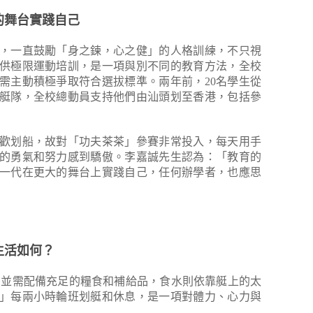
的舞台實踐自己
，一直鼓勵「身之鍊，心之健」的人格訓練，不只視
供極限運動培訓，是一項與別不同的教育方法，全校
需主動積極爭取符合選拔標準。兩年前，20名學生從
艇隊，全校總動員支持他們由汕頭划至香港，包括參
歡划船，故對「功夫茶茶」參賽非常投入，每天用手
的勇氣和努力感到驕傲。李嘉誠先生認為：「教育的
一代在更大的舞台上實踐自己，任何辦學者，也應思
生活如何？
，並需配備充足的糧食和補給品，食水則依靠艇上的太
」每兩小時輪班划艇和休息，是一項對體力、心力與