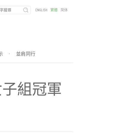
ENGLISH
繁體
简体
示
·
並肩同行
女子組冠軍