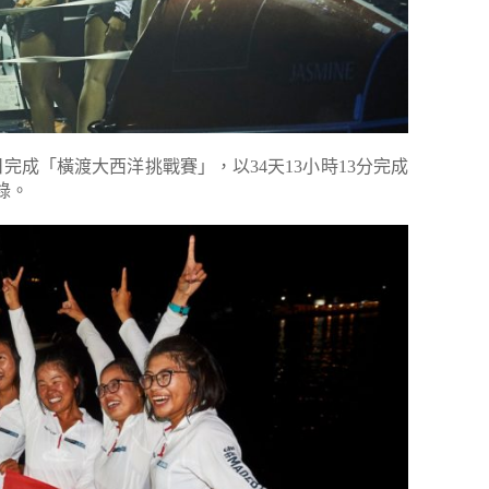
完成「橫渡大西洋挑戰賽」，以34天13小時13分完成
錄。