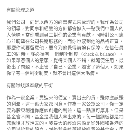
有關管理之道
我們公司一向是以西方的經營模式來管理的。我作為公司
的領導，對同事和經營的方針都會摻入一點我們中國人的
人情味。當你看到員工對你的企業有貢獻，同時對公司忠
心並盼望在公司長期服務的，而你也感到他的品格正直，
那麼你就要留意他，要令到他覺得前途有保障。在信任員
工的同時，亦必須有一個制衡制度（check & balance）。
如果單憑個人的意願，覺得某個人不錯，就隨便任用，最
後出了問題，不止害了自己、企業，還害了這個人，如果
你早有一個制衡制度，就不會出這個大毛病。
有關賺錢與奉獻的平衡
作為一家企業，買進來的便宜，賣出去的貴，賺你應該賺
的利潤，這一點大家都同意。作為一家公眾公司，你一定
要為股東創造你應該創造的利益，這一點無可厚非。但是
基金會不同，基金是我個人拿出來的，每一個銅板都是抽
完稅後才放進去的。我最大的經濟來源是從外國和香港的
公司派給我的股息，然後我拿這筆錢放進我的基金會，用