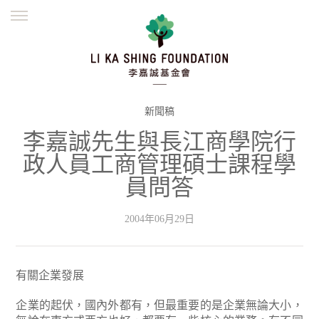
ENGLISH
繁體
简体
主頁
創辦緣起
理念願景
公益志業
新聞資訊
欺詐警示
新聞稿
李嘉誠先生與長江商學院行
並肩同行
政人員工商管理碩士課程學
員問答
2004年06月29日
有關企業發展
企業的起伏，國內外都有，但最重要的是企業無論大小，