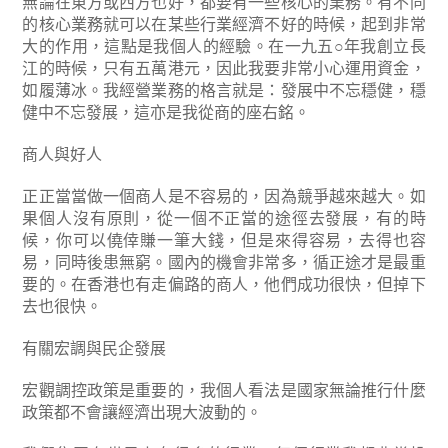
無論在東方或西方也好，都要有一些核心的業務。有不同
的核心業務就可以在某些行業經濟不好的時候，起到非常
大的作用，這點是我個人的經驗。在一九五○年我創立長
江的時候，只有五萬港元，因此我要非常小心運用資金，
如履薄冰。我經營業務的格言就是：發展中不忘穩健，穩
健中不忘發展，這亦是我從商的座右銘。
商人與好人
正正當當做一個商人是不容易的，因為競爭越來越大。如
果個人沒有原則，從一個不正當的途徑去發展，有的時
候，你可以僥倖賺一筆大錢，但是來得容易，去得也容
易，同時後患無窮。國內的機會非常多，循正途才是最重
要的。在香港也有走偏路的商人，他們成功很快，但掉下
去也很快。
有關宏調與民企發展
宏觀調控政策是重要的，我個人看法是國家無論推行什麼
政策都不會讓經濟出現大波動的。