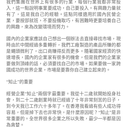
我們集團在世界上有很多的行業，每個行業我都非常投
入，這一點說明事業要成功，自己要投入。有興趣力量就
有了，這是我自己的經驗。這點同樣適用於國內民營企
業，要按部就班，不要投機取巧，有困難時更要培養自己
的興趣，來為改變環境而努力。
國內的企業家應該自己想出一個辦法去直接尋找市場，現
時由於中間經過多重轉折，我們工廠製造的產品所賺的都
是蠅頭微利了，出口商賺得反而更多。隨著國家經濟的快
速增長，國內的企業家有很多的機會，但是我們的企業家
要做到頂峰的話，必須要找自己的市場。如果要做一家跨
國成功的世界企業，市場是要靠你自己建立起來的。
“知止”的重要
經營企業“知止”兩個字最重要。我從十二歲就開始投身社
會，到二十二歲創業時就已經過了十年非常刻苦的日子，
到今天我已工作六十多年了。在香港我看過有些人成功得
容易，但是掉下去也非常快，是什麼原因呢？“知止”是非
常重要的。全世界很多企業之所以失敗，最少一半都是因
為貪婪。