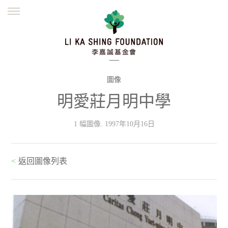
ENGLISH
繁體
简体
主頁
創辦緣起
理念願景
公益志業
新聞資訊
欺詐警示
圖像
明愛莊月明中學
並肩同行
1 幅圖像. 1997年10月16日
<
返回圖像列表