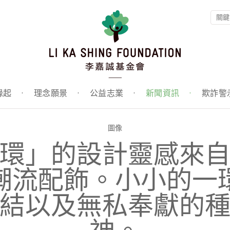
緣起
·
理念願景
·
公益志業
·
新聞資訊
·
欺詐警
圖像
環」的設計靈感來
潮流配飾。小小的一
結以及無私奉獻的