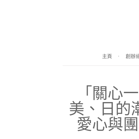
主頁
·
創辦
「關心一
美、日的
愛心與團