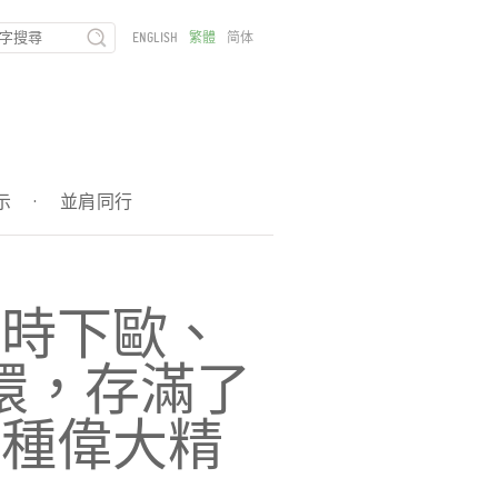
ENGLISH
繁體
简体
示
·
並肩同行
自時下歐、
環，存滿了
種種偉大精