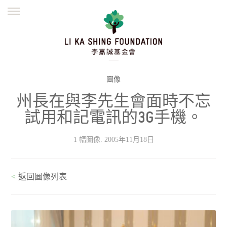
ENGLISH
繁體
简体
主頁
創辦緣起
理念願景
公益志業
新聞資訊
欺詐警示
圖像
州長在與李先生會面時不忘
並肩同行
試用和記電訊的3G手機。
1 幅圖像. 2005年11月18日
<
返回圖像列表