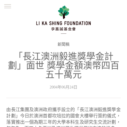
ENGLISH
繁體
简体
主頁
創辦緣起
理念願景
公益志業
新聞資訊
欺詐警示
新聞稿
「長江澳洲毅進獎學金計
並肩同行
劃」面世 獎學金額澳幣四百
五十萬元
2004年06月24日
由長江集團及澳洲政府攜手設立的「長江澳洲毅進獎學金
計劃」今日於澳洲首都坎培拉的國會大樓舉行簽約儀式，
落實推出一個為期三年的大學本科生及研究生交流計劃，