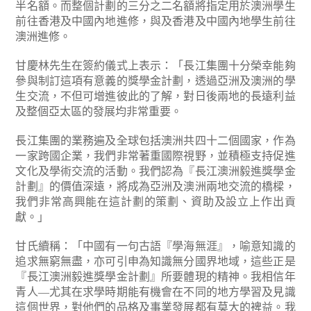
半名額。而整個計劃的三分之二名額將指定用於澳洲學生
前往香港及中國內地進修，與及香港及中國內地學生前往
澳洲進修。
甘慶林先生在簽約儀式上表示：「長江集團十分榮幸能夠
參與制訂這項有意義的獎學金計劃，透過亞洲及澳洲的學
生交流，不但可增進彼此的了解，對日後兩地的長遠利益
及整個亞太區的發展均非常重要。
長江集團的業務遍及全球包括澳洲共四十二個國家，作為
一家跨國企業，我們非常著重國際視野，並積極支持促進
文化及學術交流的活動。我們認為『長江澳洲毅進獎學金
計劃』的價值深遠，將成為亞洲及澳洲兩地交流的橋樑，
我們非常高興能在這計劃的策劃、資助及設立上作出貢
獻。」
甘氏續稱：「中國有一句古語『學海無涯』，喻意知識的
追求無窮無盡，亦可引申為知識無分國界地域，這些正是
『長江澳洲毅進獎學金計劃』所要體現的精神。我相信年
青人—尤其在求學時期能有機會在不同的地方學習及見識
這個世界，對他們的品格及事業發展都有莫大的裨益。我