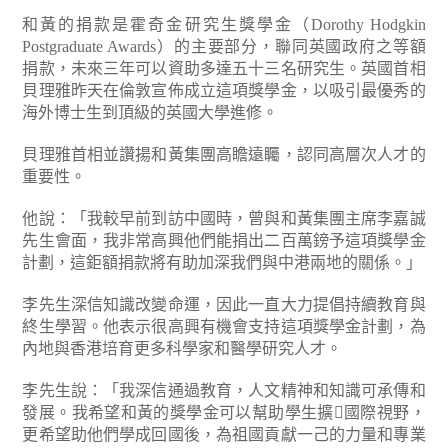
和黃的捐款是霍奇金研究生獎學金（Dorothy Hodgkin
Postgraduate Awards）的主要部分，聯同英國政府之等額
捐款，未來三年可以資助多達五十三名研究生。英國首相
貝理雅昨天在倫敦宣佈成立這項獎學金，以吸引最優秀的
海外博士生到頂級的英國大學進修。
貝理雅首相並讚揚和黃集團高瞻遠矚，認同高層次人才的
重要性。
他說：「我較早前到訪中國時，曾與和黃集團主席李嘉誠
先生會面，我非常高興他們能捐出二百萬鎊予這項獎學金
計劃，這鉅額捐款將有助加深我們與中港兩地的關係。」
李先生深信知識改變命運，因此一直大力提倡持續教育與
終生學習。他表示很高興有機會支持這項獎學金計劃，為
內地與香港培育更多科學家和醫學研究人才。
李先生說：「我深信通過教育，人文精神和知識可承傳和
發展。我希望和黃的獎學金可以幫助學生擴國際視野，
更希望助他們學成回國後，為祖國貢獻一己的力量和專業