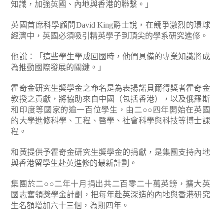
知識，加強英國、內地與香港的聯繫。」
英國首席科學顧問David King爵士說，在競爭激烈的環球
經濟中，英國必須吸引精英學子到頂尖的學系研究進修。
他說：「這些學生學成回國時，他們具備的專業知識將成
為推動國際發展的關鍵。」
霍奇金研究生獎學金之命名是為表揚諾貝爾得獎者霍奇金
教授之貢獻，將協助來自中國（包括香港），以及俄羅斯
和印度等國家的逾一百位學生，由二○○四年開始在英國
的大學進修科學、工程、醫學、社會科學與科技等博士課
程。
和黃提供予霍奇金研究生獎學金的捐獻，是集團支持內地
與香港留學生赴英進修的最新計劃。
集團於二○○二年十月捐出共二百零二十萬英鎊，擴大英
國志奮領獎學金計劃，把每年赴英深造的內地與香港研究
生名額增加六十三個，為期四年。