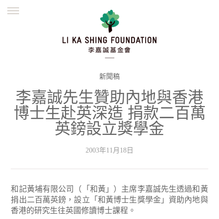
ENGLISH
繁體
简体
主頁
創辦緣起
理念願景
公益志業
新聞資訊
欺詐警示
新聞稿
李嘉誠先生贊助內地與香港
並肩同行
博士生赴英深造 捐款二百萬
英鎊設立獎學金
2003年11月18日
和記黃埔有限公司（「和黃」）主席李嘉誠先生透過和黃
捐出二百萬英鎊，設立「和黃博士生獎學金」資助內地與
香港的研究生往英國修讀博士課程。