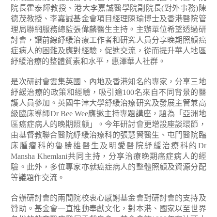
院長霍泰輝教授、港大李嘉誠醫學院副院長(對外事務)陳
德茂教授、李嘉誠基金會項目經理陳瑜博士及香港醫院管
理局聯網服務總監張偉麟醫生主持。主辦單位希望透過研
討會，讓前線紓緩治療工作者和研究人員分享晚期照顧癌
症病人的困難及應對經驗，促進交流，從而提升華人地區
紓緩治療的整體質素和水平，惠澤華人社群。
是次研討會雲集英國、內地及香港知名的專家，分享三地
紓緩治療的政策和經驗，吸引逾100名來自不同背景的醫
護人員參加。英國牛津大學舒緩治療研究及發展主管兼高
級臨床導師Dr Bee Wee應邀主持專題講座，題為「亞洲地
區癌症病人的晚期照顧」。今年研討會更增設座談環節，
由基督教聯合醫院紓緩治療科的張慧賢醫生、屯門醫院臨
床腫瘤科的魯勝雄醫生及明愛醫院紓緩治療科的Dr
Mansha Khemlani共同主持，分享治療晚期癌症病人的經
驗。此外，多位專家亦就癌症病人的整體照顧及資源分配
等議題作交流。
合辦研討會的兩間院校衷心感謝基金會對研討會的支持及
贊助。基金會一直推動奉獻文化，對本港、國家以至世界