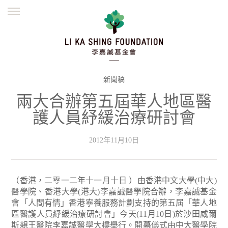
ENGLISH
繁體
简体
主頁
創辦緣起
理念願景
公益志業
新聞資訊
欺詐警示
新聞稿
兩大合辦第五屆華人地區醫
並肩同行
護人員紓緩治療研討會
2012年11月10日
（香港，二零一二年十一月十日 ）由香港中文大學(中大)
醫學院、香港大學(港大)李嘉誠醫學院合辦，李嘉誠基金
會「人間有情」香港寧養服務計劃支持的第五屆「華人地
區醫護人員紓緩治療研討會」今天(11月10日)於沙田威爾
斯親王醫院李嘉誠醫學大樓舉行。開幕儀式由中大醫學院