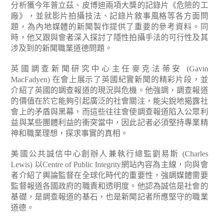
分析獲今年普立茲、皮博迪兩項大獎的記錄片《危險的工
廠》，並就影片拍攝技法、記錄片敘事風格等各方面問
題，為內地媒體的新聞製作提供了重要的參考資料。同
時，他又跟與會者深入探討了隱性拍攝手法的可行性及其
涉及到的新聞職業道德問題。
英國調查新聞研究中心主任麥克法蒂安 (Gavin
MacFadyen) 在會上展示了英國紀實新聞的精彩片段，並
介紹了英國的調查報道的現況與危機。他強調，調查報道
的價值在於它能夠引起廣泛的社會關注，能尖銳地揭露社
會上的矛盾與黑幕，而這些往往會使調查報道陷入公眾利
益與某些團體利益的衝突當中，因此記者必須堅持專業精
神和職業理想，探求事實的真相。
美國公共誠信中心創辦人兼執行總監劉易斯 (Charles
Lewis) 以Centre of Public Integrity網站內容為主線，向與會
者介紹了輿論監督在全球化時代的重要性，強調媒體需要
監督報道各國政府的職責和透明度。他認為誠信是社會的
基礎，是調查報道的基石，也是新聞記者所應堅守的職業
道德。