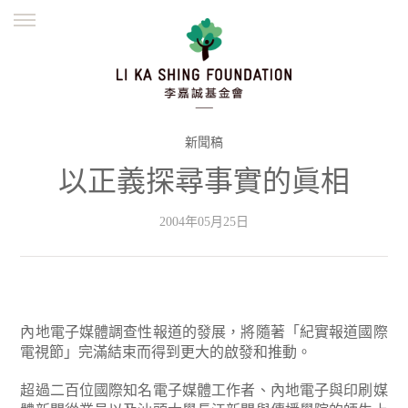
ENGLISH
繁體
简体
主頁
創辦緣起
理念願景
公益志業
新聞資訊
欺詐警示
新聞稿
以正義探尋事實的眞相
並肩同行
2004年05月25日
內地電子媒體調查性報道的發展，將隨著「紀實報道國際
電視節」完滿結束而得到更大的啟發和推動。
超過二百位國際知名電子媒體工作者、內地電子與印刷媒