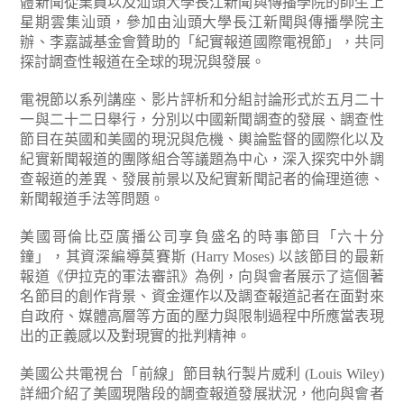
體新聞從業員以及汕頭大學長江新聞與傳播學院的師生上
星期雲集汕頭，參加由汕頭大學長江新聞與傳播學院主
辦、李嘉誠基金會贊助的「紀實報道國際電視節」，共同
探討調查性報道在全球的現況與發展。
電視節以系列講座、影片評析和分組討論形式於五月二十
一與二十二日舉行，分別以中國新聞調查的發展、調查性
節目在英國和美國的現況與危機、輿論監督的國際化以及
紀實新聞報道的團隊組合等議題為中心，深入探究中外調
查報道的差異、發展前景以及紀實新聞記者的倫理道德、
新聞報道手法等問題。
美國哥倫比亞廣播公司享負盛名的時事節目「六十分
鐘」，其資深編導莫賽斯 (Harry Moses) 以該節目的最新
報道《伊拉克的軍法審訊》為例，向與會者展示了這個著
名節目的創作背景、資金運作以及調查報道記者在面對來
自政府、媒體高層等方面的壓力與限制過程中所應當表現
出的正義感以及對現實的批判精神。
美國公共電視台「前線」節目執行製片威利 (Louis Wiley)
詳細介紹了美國現階段的調查報道發展狀況，他向與會者