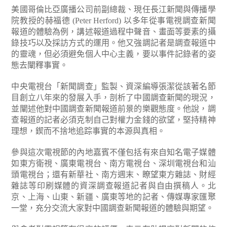
美國哥倫比亞廣播公司前副總裁、現任長江新聞與傳播學
院教授的赫福德 (Peter Herford) 以多年從事電視調查新聞
報道的體驗為例，講述報道過程中聲音、畫面等要素的攝
錄技巧以及採訪方式的運用。他又強調記者是調查報道中
的靈魂，但必須避免個人中心主義，要以事件記錄者的姿
態去闡釋事實。
中央電視台「新聞調查」監製、資深編導張潔從該著名節
目創立八年來的發展入手，剖析了中國調查新聞的現況，
並闡述他對中國調查新聞報道前景的樂觀態度。他說，調
查報道的記者必須克制自己對權力金錢的欲望，堅持精神
理想，鍥而不捨地追踪事實的本源與真相。
參與這次電視節的內地嘉賓不僅包括有來自知名電子媒體
如東方衛視、廣東電視台、南方電視台、深圳電視台和汕
頭電視台；還有新華社、南方週末、瞭望東方雜誌、財經
雜誌等印刷媒體的資深調查報道記者與自由撰稿人。北
京、上海、山東、新疆、廣東等地的記者、傳媒專家匯聚
一堂，充分交流大家對中國調查新聞報道的體驗與期望。