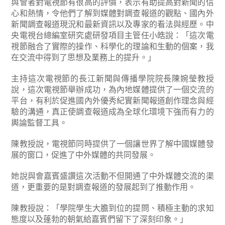
與會者對電視節有很高的評價，表示有助提高對新聞的信
心和熱情，令他們了解到媒體對調查報道的觀點、國內外
新聞調查報道現況和最新資訊以及專家的看法與經歷。中
央電視台總編室研究處研發項目主管任小皓說：「這次電
視節融合了實際的操作、科學化的理論和生動的個案，我
在交流中得到了思想及業務上的提升。」
主持這次電視節的長江新聞與傳播學院院長陳婉瑩教授
說，這次電視節舉辦成功，為內地媒體提供了一個交流的
平台，有利於促進國內外優秀紀實新聞報道創作理念與經
驗的溝通，真正使調查報道成為全球化環境下強而有力的
輿論監督工具。
陳教授說，電視節同時提供了一個讓世界了解中國媒體發
展的窗口，促進了中外媒體的共同發展。
她說與會嘉賓盛讚這次活動不但開通了中外媒體交流的渠
道，更重要的是對調查報道的發展起到了推動作用。
陳教授說：「學院學生大膽到位的提問、積極主動的求知
態度以及蓬勃的朝氣給嘉賓們留下了深刻印象。」