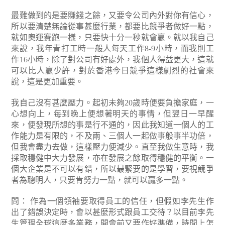
最難做到的是要賺錢之餘，又要令公司內外對你有信心，
所以要清楚無論從事甚麼行業，都要比競爭者做好一點，
就如奧運賽跑一樣，只要快十分一秒就會贏。就以我自己
來說，我年青打工時一般人每天工作8-9小時，而我則工
作16小時，除了對公司有好處外，我個人得益更大，這就
可以比人贏少許，對於香港今日競爭這樣劇烈的社會來
說，這是更加重要。
我自己沒有甚麼壓力。起初未夠20歲時便要負擔家庭，一
心想向上，每到晚上便想著明天的事情，但翌日一早醒
來，便發現所想的事是行不通的，因此我知道一個人的工
作能力是有限的，不及兩、三個人一起做事般事半功倍，
但我會盡力去做，這樣壓力便減少。直至我做生意時，我
採取穩健中大力發展，亦在發展之餘取得穩健的平衡。一
個大企業是不可以有錯，所以最緊要的是學習，要視競爭
者為聰明人，只要肯努力一點，就可以贏多一點。
問： 作為一個領袖要取得員工的信任，但假如李先生作
出了錯誤決定時，會以甚麼形式跟員工交待？以目前李先
生管理全球這麼多業務，開會前又要作好準備，時間上怎