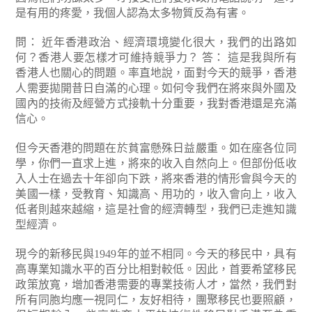
是有用的疼愛，我個人認為太多物質反為有害。
問： 近年香港政治、經濟環境變化很大，我們的出路如
何？香港人要怎樣才可維持競爭力？
答： 這是我與所有
香港人也關心的問題。率直地說，面對今天的競爭，香港
人需要拋開昔日自滿的心理。如何令我們在將來與外國及
國內的技術及經營方式接軌十分重要，我對香港還是充滿
信心。
但今天香港的問題在於貧富懸殊日益嚴重。如在座各位同
學，你們一直求上進，將來的收入自然向上。但部份低收
入人士在過去十年卻向下跌，將來香港的情形會與今天的
美國一樣，受教育、知識高、用功的，收入會向上，收入
低者則越來越縮，這是社會的經濟轉型，我們已走進知識
型經濟。
現今的新移民與1949年的並不相同。今天的移民中，具有
高專業知識水平的百分比相對較低。因此，首要希望移民
政策放寬，增加香港需要的專業技術人才，當然，我們對
所有同胞均應一視同仁，友好相待，團聚移民也要照顧，