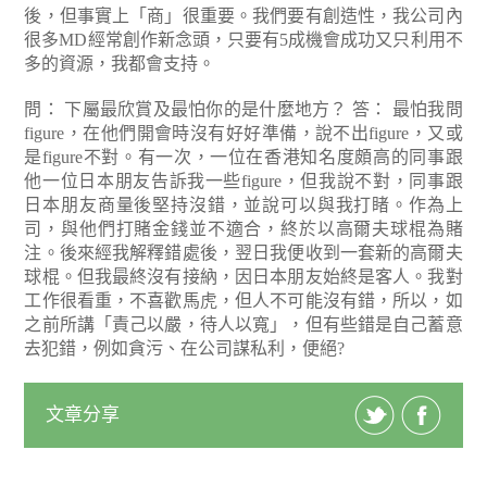
後，但事實上「商」很重要。我們要有創造性，我公司內
很多MD經常創作新念頭，只要有5成機會成功又只利用不
多的資源，我都會支持。
問： 下屬最欣賞及最怕你的是什麼地方？
答： 最怕我問
figure，在他們開會時沒有好好準備，說不出figure，又或
是figure不對。有一次，一位在香港知名度頗高的同事跟
他一位日本朋友告訴我一些figure，但我說不對，同事跟
日本朋友商量後堅持沒錯，並說可以與我打睹。作為上
司，與他們打賭金錢並不適合，終於以高爾夫球棍為賭
注。後來經我解釋錯處後，翌日我便收到一套新的高爾夫
球棍。但我最終沒有接納，因日本朋友始終是客人。我對
工作很看重，不喜歡馬虎，但人不可能沒有錯，所以，如
之前所講「責己以嚴，待人以寬」，但有些錯是自己蓄意
去犯錯，例如貪污、在公司謀私利，便絕?
文章分享