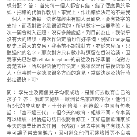
樣分配？
答： 首先每一個人都會有錯，錯了便應勇於承
認，把錯的代價作教訓。事實上，作出錯誤決定的不是我
一個人，因為每一決定都經由有關人員研究，要有數字的
支持，而我對數字是很留意的，所以數字一定要準確。每
次一開會就入正題，沒有多餘說話。到目前為止，我似乎
沒有大的錯誤，每次作決定前也作好準備，例如Orange這
歷史上最大的交易，我事前不認識對方，亦從未見面，只
聽過他的名字，那次對方只有數小時逗留在香港洽談，因
我事先已熟悉cellular telephone的前途及作好準備，向對方
清楚表達，所以很快便可作決定。我雖然是作最後決策的
人，但事前一定聽取很多方面的意見，當做決定及執行時
必定很快。可?
問： 李先生及兩個兒子均很成功，是如何去教育自己的
孩子？
答： 我昨天剛與一歐洲著名家族吃午飯，他們已
有5代的成功歷史，十分有修養、有禮貌。中國有句老
話：「富不過三代」，但今天的教育、組織不同，令事業
可以繼續，相信這句話日後將會修正，正如這個歐洲家族
今天的事業比過去任何一代都好。過去中國有些有錢人家
寧可讓子弟去食鴉片，因可避免他們沉迷賭博等不良嗜