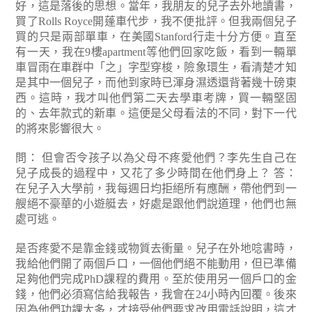
好，這是落後的思想。當年，我朋友的兒子去外地讀書，
買了Rolls Royce開蓬車代步，我不便批評。但我兩個兒子
買的只是兩部單車，在美國Stanford行走十分方便。直至
有一天，我在9樓apartment等他們回家吃飯，看到一輛單
車冒雨在車群中「之」字型穿梭，險象環生，看清楚才知
是其中一個兒子，而他到家時已渾身濕透還背著幾十磅東
西。這時，我才叫他們第二天去學車考牌，買一輛堅固
的、去年款式的新車。這便是父母看法的不同，對下一代
的將來影響很大。
問： 但會否令孩子以為父母不疼愛他們？李先生自己在
兒子成長的過程中，又花了多少時間在他們身上？
答：
在兒子入大學前，我每週日均拒絕所有應酬，帶他們到一
艘絕不豪華的小遊艇去，好處是跟他們說道理，他們也無
處可逃。
是否疼愛不是靠金錢或物質去衝量。兒子在外地唸書時，
我給他們開了兩個戶口，一個他們絕不能動用，但已準備
足夠他們完成PhD課程的費用。至於使用另一個戶口的金
錢，他們必須寫信給我報告，我會在24小時內回覆。後來
因為他們功課太多，才接受他們要求改用電話說明，這才