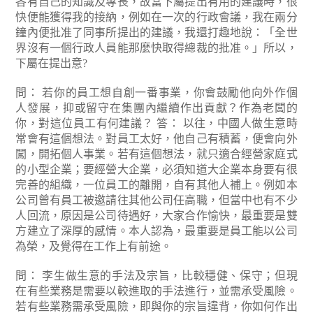
各有自己的知識及專長，故當下屬提出有用的建議時，很
快便能獲得我的接納，例如在一次的行政會議，我在兩分
鐘內便批准了同事所提出的建議，我還打趣地說：「全世
界沒有一個行政人員能那麼快取得總裁的批准。」所以，
下屬在提出意?
問： 若你的員工想自創一番事業，你會鼓勵他向外作個
人發展，抑或留守在集團內繼續作出貢獻？作為老闆的
你，對這位員工有何建議？
答： 以往，中國人做生意時
常會有這個想法。對員工太好，他自己有積蓄，便會向外
闖，開拓個人事業。若有這個想法，就只適合經營家庭式
的小型企業；要經營大企業，必須知道大企業本身要有很
完善的組織，一位員工的離開，自有其他人補上。例如本
公司曾有員工被邀請往其他公司任高職，但當中也有不少
人回流，原因是公司待遇好，大家合作愉快，最重要是雙
方建立了深厚的感情。本人認為，最重要是員工能以公司
為榮，及覺得在工作上有前途。
問： 李生做生意的手法及宗旨，比較穩健、保守；但現
在有些業務是需要以較進取的手法進行，並需承受風險。
若有些業務需承受風險，即與你的宗旨違背，你如何作出