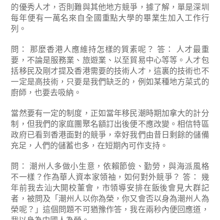
的優秀人才，否則難與其他地方競爭，據了解，單是深圳
每年便有一萬名來自全國重點大學的畢業生加入工作行
列。
問： 那麼香港人應維持怎樣的質素呢？
答： 人才最重
要，不論是服務業、旅遊業、以至貿易中心等等。人才包
括移民及剛才提及香港需要的技術人才，這裏的技術也不
一定是高技術，只要是我們缺乏的，例如某種地方菜式的
廚師，也要去吸納。
當然要有一定的制度，正如當年移民潮時期加拿大的計分
制，但我們的家庭團聚名額訂出後便不應改變。相信特區
政府已看到香港面對的競爭，幸好我們由昔日剩餘的儲備
充足，人們的儲蓄也多，在短期內可作支持。
問： 潮州人多做小生意，依賴節儉、勤勞，與海派風格
不一樣？作為華人資本家領袖，如何對外競爭？
答： 幾
年前我去汕大開校董會，市領導安排在飯後會見大群記
者，被問及「潮州人以你為榮，你又會否以身為潮州人為
榮呢？」這個問題不可猶豫作答，我在兩秒內便回應道，