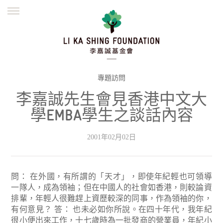
ENGLISH
繁體
简体
主頁
創辦緣起
理念願景
公益志業
新聞資訊
欺詐警示
專題訪問
李嘉誠先生會見香港中文大
並肩同行
學EMBA學生之談話內容
2001年02月02日
問： 在外國，有所謂的「天才」，即使年紀輕也可領導
一隊人，成為領袖；但在中國人的社會如香港，則較論資
排輩，年輕人很難趕上資歷較深的同事，作為領袖的你，
有何意見？
答： 也未必如你所說。在四十年代，我年紀
很小便出來工作，十七歲時為一批發商的營業員，年紀小