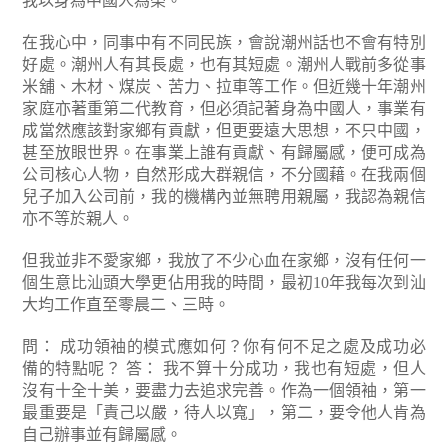
我以身為中國人為榮。
在我心中，同事中有不同民族，會說潮州話也不會有特別
好處。潮州人有其長處，也有其短處。潮州人戰前多從事
米舖、木材、煤炭、苦力、拉車等工作。但近幾十年潮州
家庭亦著重第二代教育，但必須記著身為中國人，事業有
成當然應該對家鄉有貢獻，但更要遠大思想，不只中國，
甚至放眼世界。在事業上誰有貢獻、有歸屬感，便可成為
公司核心人物，自然形成大群親信，不分國藉。在我兩個
兒子加入公司前，我的機構內並無聘用親屬，我認為親信
亦不等於親人。
但我並非不愛家鄉，我放了不少心血在家鄉，沒有任何一
個生意比汕頭大學更佔用我的時間，最初10年我每次到汕
大均工作直至零晨二、三時。
問： 成功領袖的模式應如何？你有何不足之處及成功必
備的特點呢？
答： 我不算十分成功，我也有短處，但人
沒有十全十美，要盡力去追求完善。作為一個領袖，第一
最重要是「責己以嚴，待人以寬」，第二，要令他人肯為
自己辦事並有歸屬感。