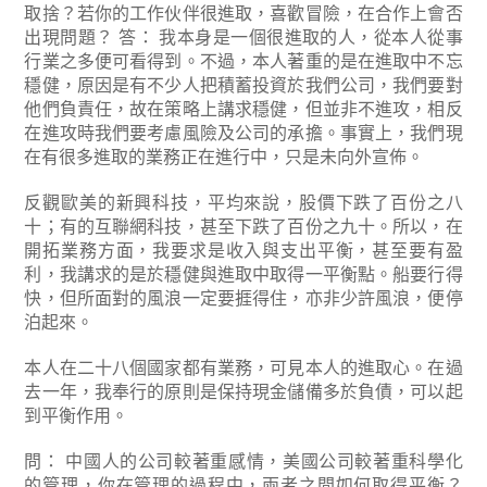
取捨？若你的工作伙伴很進取，喜歡冒險，在合作上會否
出現問題？
答： 我本身是一個很進取的人，從本人從事
行業之多便可看得到。不過，本人著重的是在進取中不忘
穩健，原因是有不少人把積蓄投資於我們公司，我們要對
他們負責任，故在策略上講求穩健，但並非不進攻，相反
在進攻時我們要考慮風險及公司的承擔。事實上，我們現
在有很多進取的業務正在進行中，只是未向外宣佈。
反觀歐美的新興科技，平均來說，股價下跌了百份之八
十；有的互聯網科技，甚至下跌了百份之九十。所以，在
開拓業務方面，我要求是收入與支出平衡，甚至要有盈
利，我講求的是於穩健與進取中取得一平衡點。船要行得
快，但所面對的風浪一定要捱得住，亦非少許風浪，便停
泊起來。
本人在二十八個國家都有業務，可見本人的進取心。在過
去一年，我奉行的原則是保持現金儲備多於負債，可以起
到平衡作用。
問： 中國人的公司較著重感情，美國公司較著重科學化
的管理，你在管理的過程中，兩者之間如何取得平衡？