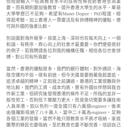
但短期輸入一些高教育水平的技術性移民對香港至為重
要。而長期則要加強教育，提升香港大學生的水平，單是
大學學歷已不足夠，希望有Master Degree、PhD程度，經
得起考驗，加上香港人一貫靈活及有拚搏精神的優點，便
可與外國的強者比較。
別說面對海外競爭，就是上海、深圳也在每天向上。一個
和諧、有秩序、齊心向上的社會才最重要。你們便是很好
的例子，若我聘請各位到我的機構任職，相信各位也會拼
搏，對公司有所貢獻。
當然，香港的優點很多，我們的銀行體制、對外通訊、海
陸空運均不俗，很有前途，但今天還是要抱著急起直追，
追求卓越的精神。正如我之前講過，香港的工業很難與外
地比較，我們的工資、成本均高，曾有外國伙伴想與我合
作新工業，但研究後發現香港的條件不足，所指的並非一
般性勞工，否則低下層壓力更大，而是急切需要多讓技術
人員來港。如以色列一度全國只有六萬個engineer，後來
由俄羅斯吸納了八十萬人，當中二十萬為engineer，足夠
各個工業的發展。當然不能只限教育水平高才吸納，家庭
團聚的移民也要吸納。至於教育也要不斷完善，培訓自己