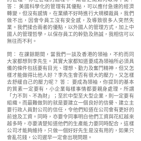
答： 美國科學化的管理有其優點，可以應付急速的經濟
轉變，但沒有感情，在業績不好時進行大規模裁員，我們
做不出，因會令員工沒有安全感，及導致很多人突然失
業。我們揉合兩者的優點，以外國人的管理方式，加上中
國人的管理哲學，以保存員工的幹勁及熱誠，我相信可以
無往而不利。
問： 在課餘期間，當我們一談及香港的領袖，不約而同
大家都想到李先生。其實大家都知道要成為領袖所必須具
備的條件包括要有目光、理想、勤力及奮鬥精神，但又怎
樣才能做得比他人好？李先生會否有很大的壓力，又怎樣
去舒緩自己的壓力呢？
答： 要成為領袖，你提到的基本
的質素一定要有，小企業每樣事情都要親身處理，所謂
「力不到、不為財」；至於中型至大型企業，則一定要有
組織。而最難做到的就是要建立一個良好的信譽、建立主
要行政人員對公司的信任，令他們知道在公司會有更好的
前途及工資。同時，亦要令同事明白他們工資與花紅越來
越多時，亦要清楚知道他們的生產能力要同時配合，這樣
公司才能夠維持，只做一個好好先生是沒有用的，如果只
會亂花錢，公司遲早一定會出現問題。