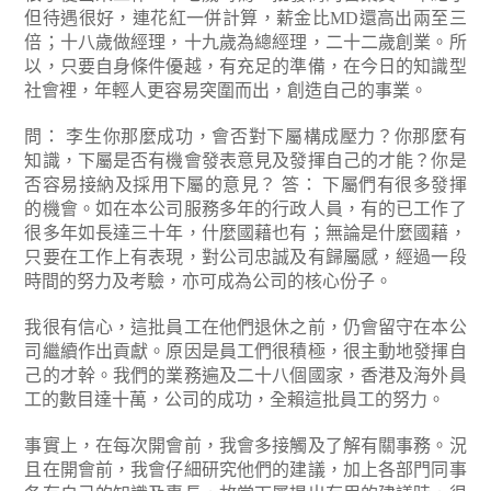
但待遇很好，連花紅一併計算，薪金比MD還高出兩至三
倍；十八歲做經理，十九歲為總經理，二十二歲創業。所
以，只要自身條件優越，有充足的準備，在今日的知識型
社會裡，年輕人更容易突圍而出，創造自己的事業。
問： 李生你那麼成功，會否對下屬構成壓力？你那麼有
知識，下屬是否有機會發表意見及發揮自己的才能？你是
否容易接納及採用下屬的意見？
答： 下屬們有很多發揮
的機會。如在本公司服務多年的行政人員，有的已工作了
很多年如長達三十年，什麼國藉也有；無論是什麼國藉，
只要在工作上有表現，對公司忠誠及有歸屬感，經過一段
時間的努力及考驗，亦可成為公司的核心份子。
我很有信心，這批員工在他們退休之前，仍會留守在本公
司繼續作出貢獻。原因是員工們很積極，很主動地發揮自
己的才幹。我們的業務遍及二十八個國家，香港及海外員
工的數目達十萬，公司的成功，全賴這批員工的努力。
事實上，在每次開會前，我會多接觸及了解有關事務。況
且在開會前，我會仔細研究他們的建議，加上各部門同事