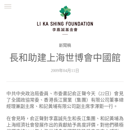
ENGLISH
繁體
简体
主頁
創辦緣起
理念願景
公益志業
新聞資訊
欺詐警示
新聞稿
長和助建上海世博會中國館
並肩同行
2009年04月11日
中共中央政治局委員、市委書記俞正聲今天（22日）會見
了全國政協常委、香港長江實業（集團）有限公司董事總
經理兼副主席、和記黃埔有限公司副主席李澤鉅一行。
在會見時，俞正聲對李嘉誠先生和長江集團、和記黃埔為
上海經濟社會發展作出的貢獻給予高度評價，對他們積極