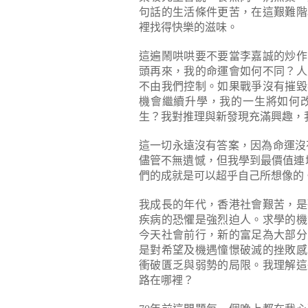
句話的生活條件更苦，在這艱難階
裡找得快樂的滋味。
這遍鬧哄哄要不要當李嘉誠的炒作
頭再來，我的命運會如何不同？人
不由我們控制。如果戰爭沒有摧毀
機會繼續升學，我的一生將如何
生？我對推理與新發現充滿興趣，
這一切永遠沒有答案，因為命運沒
儘管不無遺憾，但我學到最價值連
們的成就是可以超乎自己所想像的
我成長的年代，香港社會艱苦，是
疾病的恐懼是強烈迫人。求學的機
今天社會前行，新的富足為大部分
是對希望及機遇憧憬破滅的挫敗感
衝破匱乏與弱勢的局限。我理解這
路在哪裡？