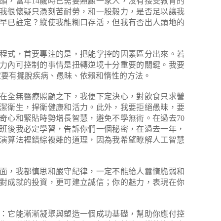
心頭，當年14歲時已需要照顧一家人，沒有接受教育的
我很懷疑只憑刻苦耐勞，和一股毅力，是否足以讓我
早已註定？縱使我能糊口存活，但我有否出人頭地的
程式，首要專注的是，把能掌控的因素區分出來。若
力內可控制的事情是扭轉逆境十分重要的關鍵。我要
定要有擺脫疾病、愚昧、依賴和惰性的方法。
在全無醫療照顧之下，我便下定決心，對飲食只求營
潔衛生，捍衛健康和活力。此外，我要拒絕愚昧，要
奇心和緊貼時勢增長智慧，避免不學無術。在過去70
下班後我必定學習，告訴你們一個秘密，在過去一年，
演算法裡錯綜複雜的道理，因為我希望瞭解人工智慧
面，我都慎思和嚴守紀律，一定不能給人囂惰脆弱和
對成就的投資，更可建立誠信；你的魅力，表現在你
：它能漸漸凝聚與塑造一個成功基礎，幫助你應付控