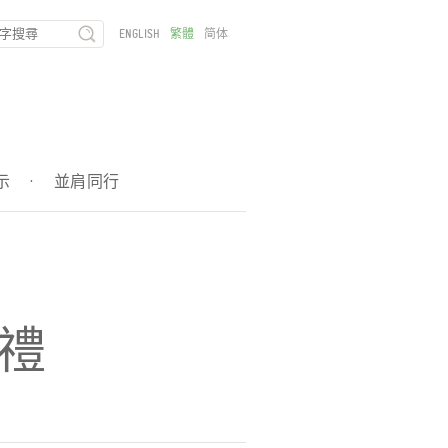
ENGLISH
繁體
简体
示
·
並肩同行
典禮