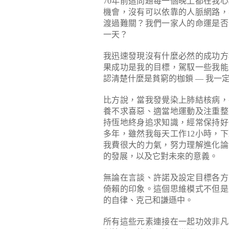
70年前這問題每一個晚上都在我
機會，沒有可以依靠的人脈網路，
渡過難關？我們一家人的命運是否
一天？
我迅速發現沒有什麼必然的成功方
果成功是我的目標，駕馭一些我能
認清楚什麼是貧窮的枷鎖 — 我一
比方說，當我發覺染上肺結核病，
養不求喜惡、適當地運動及注重整
持恆地終身追求知識，經常保持好
多年，雖然我每天工作12小時，
我費很大的力氣，努力理解進化論
的發展，以及它對未來的意義。
無論在言談、許諾及設定目標各方
倚賴的印象。這個思維模式不但是
的自律、克己和謙遜中。
所有這些元素連接在一起功效非凡