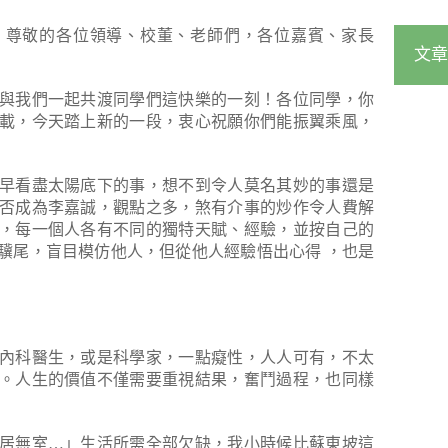
、尊敬的各位領導、校董、老師們，各位嘉賓、家長
文章
與我們一起共渡同學們這快樂的一刻！各位同學，你
6載，今天踏上新的一段，衷心祝願你們能振翼乘風，
早看盡太陽底下的事，想不到令人莫名其妙的事還是
否成為李嘉誠，觀點之多，煞有介事的炒作令人費解
，每一個人各有不同的獨特天賦、經驗，並按自己的
驥尾，盲目模仿他人，但從他人經驗悟出心得 ，也是
內科醫生，或是科學家，一點癡性，人人可有，不太
。人生的價值不僅需要重視結果，奮鬥過程，也同樣
居無室…」生活所需全部欠缺，我小時候比蘇東坡這