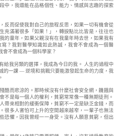
段中，我還能在品格個性、能力、情感與志趣的探索
，反而促使我對自己的旅程反思，如果一切有機會從
生充滿著很多「如果！」，轉捩點比比皆是，往往也
我的童年，如果父親沒有在我童年時去世，如果我有
改寫？我對醫學知識如此熱誠，我會不會成為一個醫
我會不會成為一個科學家？
有給我另類的選擇，我成為今日的我。
人生的過程中
城的一課 — 逆境和挑戰只要能激發起生命的力度，我
。
殘酷而悲涼的。那時候沒有什麼社會安全網，饑餓與
會不是每一個人的權利，貧窮常常像一種無期徒刑。
人帶來相對的緩衝保障，貧窮不一定是缺乏金錢，而
。很多人害怕可上升的空間越來越窄，一輩子也無法
些恐懼，因我曾經一一身受。沒有人願意貧窮，但出