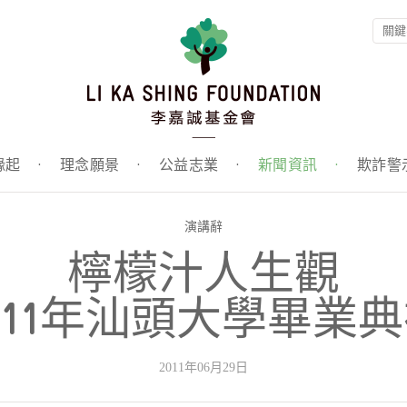
緣起
·
理念願景
·
公益志業
·
新聞資訊
·
欺詐警
演講辭
檸檬汁人生觀
011年汕頭大學畢業
2011年06月29日