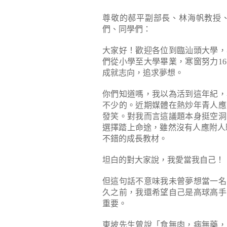
尊敬的郝平副部長、林海帆教授
們、同學們：
大家好！歡迎各位到臨汕頭大學，
們從小學至大學畢業，寒窗努力1
成就志向，追求夢想。
你們知道嗎，我以為活到這年紀，
不少的。近期媒體在熱炒年青人應
發笑。對我而言這議題本身挺空洞
選擇踏上命途，雖然沒有人應附人
不錯的成長教材。
坦白的對大家說，我愛當我自己！
但這句話不意味我未曾夢想當一名
久之前，我還希望自己是高球高手
重要。
東坡先生曾說「食無肉，病無藥，