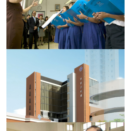
地，无所不谈。
李嘉诚先生与一众长江商学院毕业生合照留念，坐在李先
生右旁的是全国科协韦钰...
李嘉诚先生专心欣赏圣保罗男女(麦当劳道)小学学生的合
唱表演。