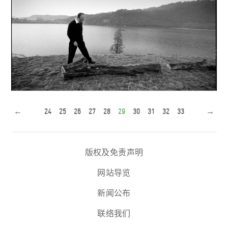
零三年沙士一役，中大研究出简易快捷准确的沙士测试，
Lord Of The Rings，进入电影的...
这正是卢煜明的杰作。
←
24
25
26
27
28
29
30
31
32
33
→
李先生认为内心的富贵才是真富贵
版权及免责声明
网站导览
新闻公布
联络我们