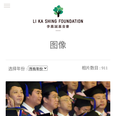
ENGLISH
繁體
简体
主页
创办缘起
理念愿景
公益志业
新闻资讯
欺诈警示
图像
並肩同行
相片数目 : 911
选择年份 :