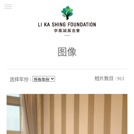
ENGLISH
繁體
简体
主页
创办缘起
理念愿景
公益志业
新闻资讯
欺诈警示
图像
並肩同行
相片数目 : 911
选择年份 :