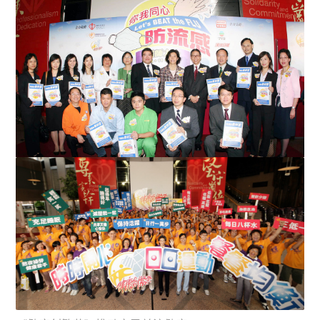
和记黄埔有限公司副集团董事总经理周胡慕芳（后排右
六）率领长和集团旗下十四...
和黄主席李嘉诚在长江中心大堂亲自迎接加州州长阿诺舒
华辛力加。