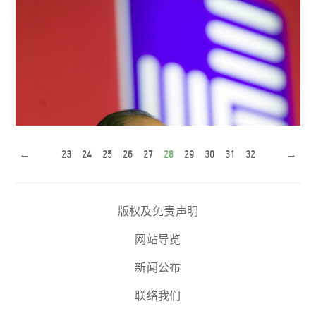
李嘉诚先生在长江商学院毕业礼上致辞时说，强者的有
为，关键在我们能否凭仗自...
←
23
24
25
26
27
28
29
30
31
32
→
版权及免责声明
李嘉诚先生以「强者的有为」为题，勉励三百三十位长江
商学院MBA和EMBA毕业生。
网站导览
新闻公布
联络我们